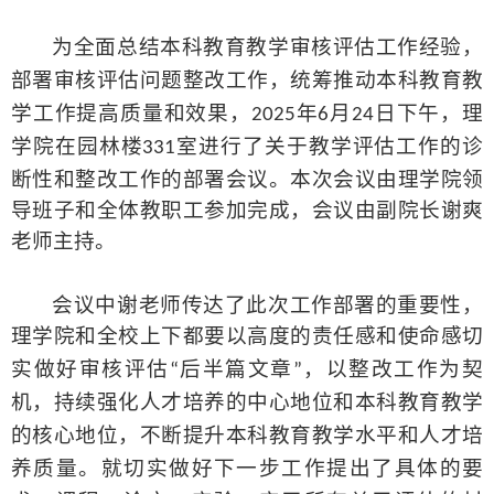
为全面总结本科教育教学审核评估工作经验，
部署审核评估问题整改工作，统筹
推动本科教育教
学工作
提高质量和效果
，
年
月
日下午
，
理
2025
6
24
学院在园林楼
室进行了关于教学评估工作的诊
331
断性
和
整改工作
的
部署
会议。本次会议由理学院领
导班子和全体教职工参加完成，会议由副院长谢爽
老师主持。
会议中谢老师传达了此次工作部署的重要性，
理学院和
全校上下
都
要以高度的责任感和使命感切
实做好审核评估
后半篇文章
，以整改工作为契
“
”
机，持续强化人才培养的中心地位和本科教育教学
的核心地位，不断提升本科教育教学水平和人才培
养质量。就切实做好下一步工作提出了
具体的要