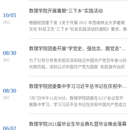
过程中的注意事项。他提醒同学们要抓住“金九银十”的
就业黄金...
数理学院开展暑期“三下乡”实践活动
10/05
2022
根据校团委下发《关于开展 2022 年西南林业大学暑期
文化 科技卫生“三下乡”社会实践活动的通知》要求，数
理学院组建了暑期“三下乡”实践团队，来到云南元江，
结合党史学习、乡村振兴、民族团结等方面开展了为期
三天...
数理学院团委开展“学党史、强信念、跟党走”观影活动
08/30
2021
为了引导引导青年团员深刻铭记中国共产党百年奋斗的
光辉历程，深刻认识中国共产党为国家 和民族作出的
伟大贡献，深刻感悟中国共产党始终不渝为人民的初心
宗旨，7月8日下午1点30分，数理学院团委组织80余名
青年团员在...
数理学院团委集中学习习近平总书记在庆祝中国共产党成立100周年大会上的讲话
08/30
2021
7月7日中午12点30分，数理学院团委在A237会议室开
展集中学习，学习习近平总书记在庆祝中国共产党成立
100周年大会上的重要讲话，数理学院团委组织部全体
人员、各班团支书以及全体团支委参加会议，会议由王
艺蒙老师主持...
数理学院2021届毕业生毕业典礼暨毕业晚会落幕
06/02