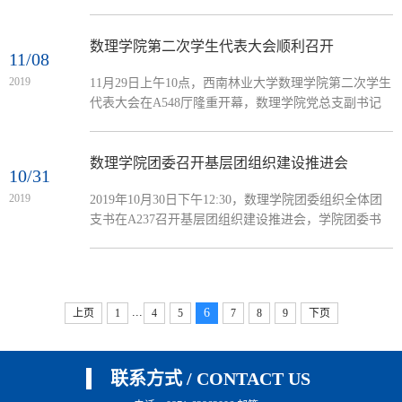
生，共有10名选手进入决赛。大赛由数理学院党委副书
记谢爽、院团委书记王艺蒙、组织员唐文军、学工办主
任吴梦帆为...
数理学院第二次学生代表大会顺利召开
11/08
2019
11月29日上午10点，西南林业大学数理学院第二次学生
代表大会在A548厅隆重开幕，数理学院党总支副书记
谢爽、数理学院团委书记王艺蒙以及47名团学代表出席
了会议，会议由王艺蒙主持。 本次大会围绕高举中国
特色社会主义...
数理学院团委召开基层团组织建设推进会
10/31
2019
2019年10月30日下午12:30，数理学院团委组织全体团
支书在A237召开基层团组织建设推进会，学院团委书
记王艺蒙、副书记罗丽、部分团委委员参加会议。 会
议第一项议程，各班团支书以西南林业大学团支部整理
整顿参考标...
...
6
上页
1
4
5
7
8
9
下页
联系方式 / CONTACT US